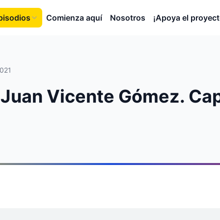
pisodios
Comienza aquí
Nosotros
¡Apoya el proyect
2021
. Juan Vicente Gómez. Cap