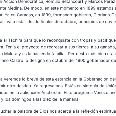
an Acción Democrática, Rómulo Betancourt y Marcos Pérez 
dente Medina. De modo, en este momento en 1899 estamos a
ar. Ya en Caracas, en 1899, formando gobierno, Cipriano 
lí va a estar desde finales de octubre, principios de nov
a al Táchira para que lo reconquiste con tropas y pacifique
ra. Tenía el proyecto de regresar a sus tierras, a su ganado
La Mulera y es la hacienda familiar. Pero esto más bien era
riano Castro lo designa en octubre del 1900 gobernador del
a veremos lo breve de esta estancia en la Gobernación de
ir otro destino. Ya regresamos. Estás en sintonía de Unión
dos en la aplicación Anchor.fm. Este programa Venezolano
 y los domingos a las diez de la mañana.
har la palabra de Dios nos acerca a la reflexión espiritual,