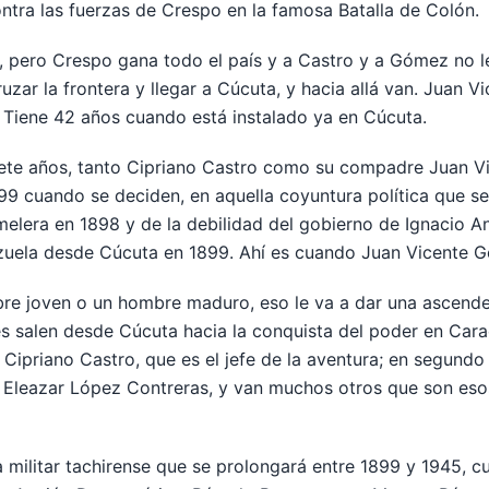
contra las fuerzas de Crespo en la famosa Batalla de Colón.
, pero Crespo gana todo el país y a Castro y a Gómez no le
cruzar la frontera y llegar a Cúcuta, y hacia allá van. Juan 
. Tiene 42 años cuando está instalado ya en Cúcuta.
iete años, tanto Cipriano Castro como su compadre Juan V
99 cuando se deciden, en aquella coyuntura política que se
lera en 1898 y de la debilidad del gobierno de Ignacio An
ezuela desde Cúcuta en 1899. Ahí es cuando Juan Vicente 
re joven o un hombre maduro, eso le va a dar una ascenden
 salen desde Cúcuta hacia la conquista del poder en Car
, Cipriano Castro, que es el jefe de la aventura; en segun
Eleazar López Contreras, y van muchos otros que son esos
a militar tachirense que se prolongará entre 1899 y 1945, 