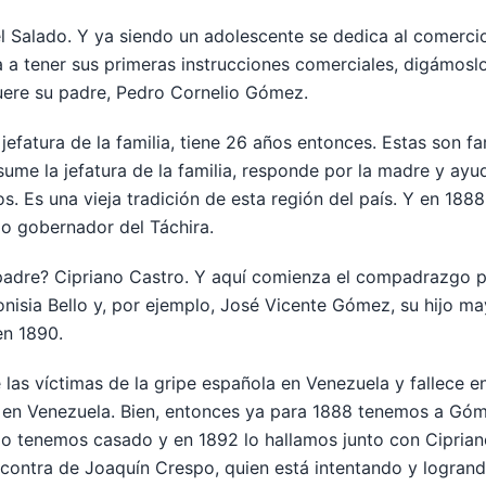
el Salado. Y ya siendo un adolescente se dedica al comerc
 a tener sus primeras instrucciones comerciales, digámoslo
uere su padre, Pedro Cornelio Gómez.
 jefatura de la familia, tiene 26 años entonces. Estas son f
sume la jefatura de la familia, responde por la madre y ayu
s. Es una vieja tradición de esta región del país. Y en 188
 gobernador del Táchira.
padre? Cipriano Castro. Y aquí comienza el compadrazgo 
nisia Bello y, por ejemplo, José Vicente Gómez, su hijo ma
en 1890.
 las víctimas de la gripe española en Venezuela y fallece e
s en Venezuela. Bien, entonces ya para 1888 tenemos a Gó
 lo tenemos casado y en 1892 lo hallamos junto con Ciprian
ontra de Joaquín Crespo, quien está intentando y logrando 