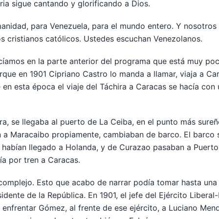
ria sigue cantando y glorificando a Dios.
manidad, para Venezuela, para el mundo entero. Y nosotros 
os cristianos católicos. Ustedes escuchan Venezolanos.
cíamos en la parte anterior del programa que está muy p
que en 1901 Cipriano Castro lo manda a llamar, viaja a C
en esta época el viaje del Táchira a Caracas se hacía con
ira, se llegaba al puerto de La Ceiba, en el punto más sure
 a Maracaibo propiamente, cambiaban de barco. El barco 
 habían llegado a Holanda, y de Curazao pasaban a Puerto
ía por tren a Caracas.
 complejo. Esto que acabo de narrar podía tomar hasta un
ente de la República. En 1901, el jefe del Ejército Liberal-
a enfrentar Gómez, al frente de ese ejército, a Luciano Men