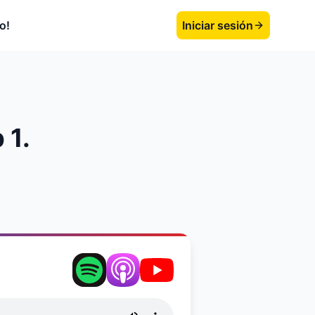
o!
Iniciar sesión
 1.