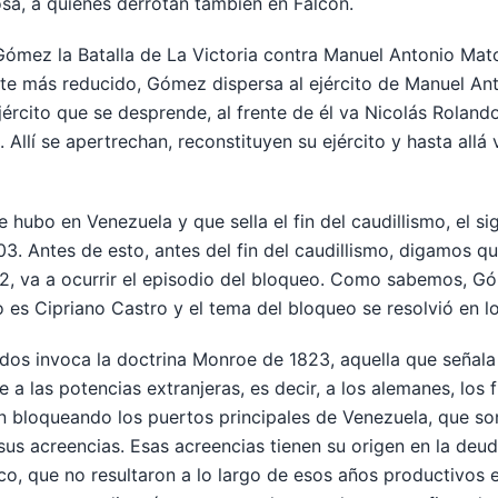
osa, a quienes derrotan también en Falcón.
Gómez la Batalla de La Victoria contra Manuel Antonio Mato
te más reducido, Gómez dispersa al ejército de Manuel An
ército que se desprende, al frente de él va Nicolás Rolando
 Allí se apertrechan, reconstituyen su ejército y hasta allá
e hubo en Venezuela y que sella el fin del caudillismo, el sig
03. Antes de esto, antes del fin del caudillismo, digamos 
02, va a ocurrir el episodio del bloqueo. Como sabemos, G
 es Cipriano Castro y el tema del bloqueo se resolvió en l
idos invoca la doctrina Monroe de 1823, aquella que señala
 a las potencias extranjeras, es decir, a los alemanes, los f
án bloqueando los puertos principales de Venezuela, que so
us acreencias. Esas acreencias tienen su origen en la deuda
o, que no resultaron a lo largo de esos años productivos