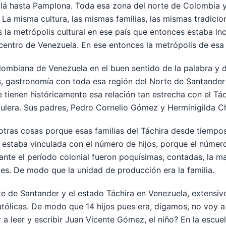
llá hasta Pamplona. Toda esa zona del norte de Colombia 
a misma cultura, las mismas familias, las mismas tradicion
 la metrópolis cultural en ese país que entonces estaba i
 centro de Venezuela. En ese entonces la metrópolis de es
ombiana de Venezuela en el buen sentido de la palabra y 
as, gastronomía con toda esa región del Norte de Santander
ienen históricamente esa relación tan estrecha con el Tác
 Mulera. Sus padres, Pedro Cornelio Gómez y Herminigilda Ch
otras cosas porque esas familias del Táchira desde tiempos
a estaba vinculada con el número de hijos, porque el númer
nte el período colonial fueron poquísimas, contadas, la m
ndes. De modo que la unidad de producción era la familia.
e de Santander y el estado Táchira en Venezuela, extensivo 
tólicas. De modo que 14 hijos pues era, digamos, no voy a 
a leer y escribir Juan Vicente Gómez, el niño? En la escue