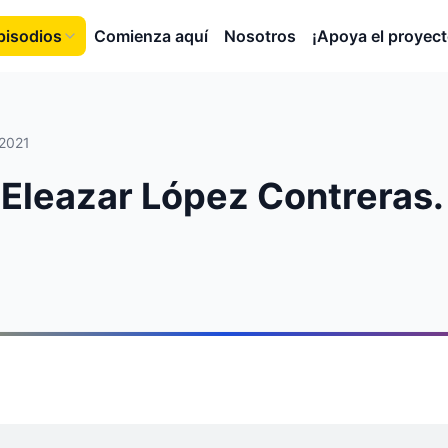
pisodios
Comienza aquí
Nosotros
¡Apoya el proyect
 2021
. Eleazar López Contreras.