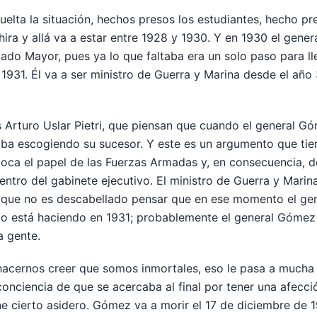
suelta la situación, hechos presos los estudiantes, hecho pr
hira y allá va a estar entre 1928 y 1930. Y en 1930 el gener
ado Mayor, pues ya lo que faltaba era un solo paso para ll
 1931. Él va a ser ministro de Guerra y Marina desde el año 
s Arturo Uslar Pietri, que piensan que cuando el general G
aba escogiendo su sucesor. Y este es un argumento que tie
poca el papel de las Fuerzas Armadas y, en consecuencia, d
entro del gabinete ejecutivo. El ministro de Guerra y Marin
do que no es descabellado pensar que en ese momento el g
 lo está haciendo en 1931; probablemente el general Gómez
a gente.
a hacernos creer que somos inmortales, eso le pasa a much
 conciencia de que se acercaba al final por tener una afecc
e cierto asidero. Gómez va a morir el 17 de diciembre de 1