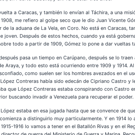
uelta a Caracas, y también lo envían al Táchira, a una mis
1908, me refiero al golpe seco que le dio Juan Vicente Gó
ar de la aduana de La Vela, en Coro. No está en Caracas, t
e joven. Después de estos hechos, cuando ya está gober
 sobre todo a partir de 1909, Gómez lo pone a dar vueltas 
 después pasa un tiempo en Carúpano, después se lo traen 
s de Araya, y todo esto está ocurriendo entre 1909 y 1914. 
confiado, como suelen ser los hombres avezados en el uso
ópez Contreras había sido edecán de Cipriano Castro y le 
ba que López Contreras estaba conspirando con Castro e
rior buscando invadir a Venezuela para recuperar el poder.
ópez estaba en esa jugada hasta que se convence de que 
omienza a distinguirlo muy particularmente. Y en 1914 lo a
1915-1916 lo vamos a tener en el Batallón Rivas y en el Reg
director de guerra del Ministerio de Guerra y Marina. Re