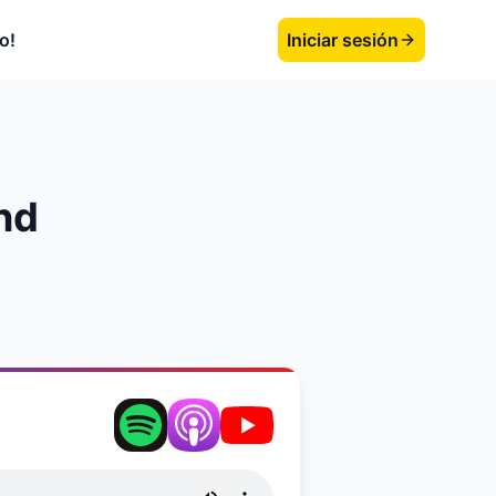
o!
Iniciar sesión
and