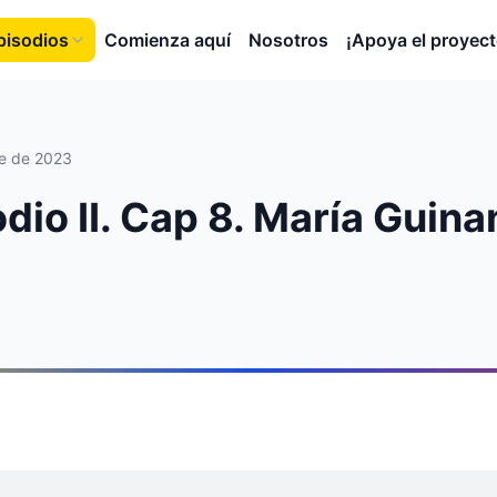
pisodios
Comienza aquí
Nosotros
¡Apoya el proyect
e de 2023
odio II. Cap 8. María Guin