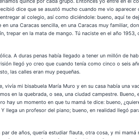
seríamos quince por cada grupo. Entonces yo entré en el co
 recibió dice que se asustó mucho cuando me vio aparecer
ntregar al colegio, así como diciéndole: bueno, aquí te de
 en una Caracas sencilla, en una Caracas muy familiar, don
ardín, trepar en la mata de mango. Tú naciste en el año 195
ólica. A duras penas había llegado a tener un millón de hab
visión llegó yo creo que cuando tenía como cinco o seis a
sto, las calles eran muy pequeñas.
pe, vivía mi bisabuela María Muro y en su casa había una vac
os en la quebrada, o sea, una ciudad campestre. Bueno, e
ero hay un momento en que tu mamá te dice: bueno, ¿quieres
. Y llega un profesor del piano; bueno, en realidad llegó par
par de años, quería estudiar flauta, otra cosa, y mi mamá 