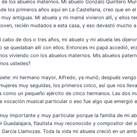
sa de los abuelos maternos. Mi abuelo Gonzalo Quintero M
de los primeros años aquí en La Castellana, creo que en el 
muy antiguas. Mi abuela y mi mamá vivieron allí, y ellos ten
joven, recién mudados a esta casa, y eso devastó mucho a l
 cabo de dos o tres años, mi abuelo y mi abuela les dijero
no se quedaban allí con ellos. Entonces mi papá accedió, 
mos viviendo con los abuelos maternos. Mis abuelos paterno
mos ustedes?
ete: mi hermano mayor, Alfredo, ya murió; después vengo y
mujeres muy seguidas, los primeros cinco, así que nos lle
a como un pequeño ejército de cinco hermanos. Las dos m
a vocación musical particular o eso fue algo que emergió e
muy importante y muy particular porque la familia de mi a
 Guadalajara, flautista muy reconocido y compositor del si
s García Llamozas. Toda la vida mi abuela creció en un amb