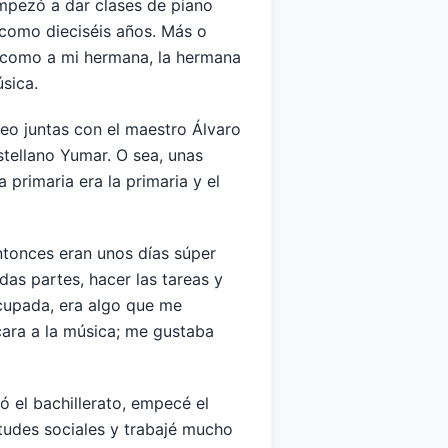
 empezó a dar clases de piano
a como dieciséis años. Más o
í como a mi hermana, la hermana
sica.
feo juntas con el maestro Álvaro
tellano Yumar. O sea, unas
 primaria era la primaria y el
ntonces eran unos días súper
as partes, hacer las tareas y
cupada, era algo que me
cara a la música; me gustaba
ó el bachillerato, empecé el
etudes sociales y trabajé mucho