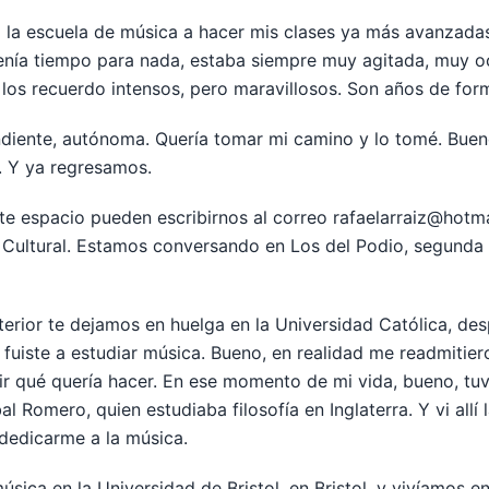
 la escuela de música a hacer mis clases ya más avanzadas 
tenía tiempo para nada, estaba siempre muy agitada, muy 
los recuerdo intensos, pero maravillosos. Son años de for
ndiente, autónoma. Quería tomar mi camino y lo tomé. Bue
 Y ya regresamos.
te espacio pueden escribirnos al correo rafaelarraiz@hotma
o Cultural. Estamos conversando en Los del Podio, segunda
erior te dejamos en huelga en la Universidad Católica, des
fuiste a estudiar música. Bueno, en realidad me readmitiero
 qué quería hacer. En ese momento de mi vida, bueno, tuv
l Romero, quien estudiaba filosofía en Inglaterra. Y vi allí
 dedicarme a la música.
ica en la Universidad de Bristol, en Bristol, y vivíamos en 