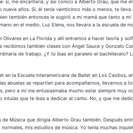
dije: sí, me encantaría, y así conocí a Alberto Grau, que me
o nueve años. Sí, él tenía veinticinco más o menos, te llev
quien también entonces le sugirió a mi mamá que tanto a m
ano en el medio, Luz Elena, nos llevara a la escuela de mú
 Olivares en La Florida y allí entramos a hacer teoría y sol
s recibimos también clases con Ángel Sauce y Gonzalo Cas
inaria de trabajo. ¿Y tú ibas en paralelo el bachillerato? La
et en la Escuela Interamericana de Ballet en Los Caobos, e
as abuelas se repartían para acompañarnos, llevarnos a tod
as, pero a mí me entusiasmaba mucho estar siempre muy o
 intuías que te ibas a dedicar al canto. No, y que me dedi
a de Música que dirigía Alberto Grau también. Después entr
os normales, mis estudios de música. Yo tenía muchas inqui