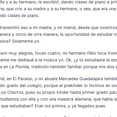
lla y a su hermano, le escribió, dando clases de piano a pri
na, que crio a su madre y a su hermano, o sea, que era una
ando clases de piano.
e transmitió eso a mi madre, y mi mamá, desde que nosotr
anera y otros de otra manera, la oportunidad de estudiar m
úsica? Solamente yo.
son muy alegres, tocan cuatro, mi hermano Félix toca trom
mente me dediqué a la música yo. Ok, ¿y tú estudiaste la e
s en La Florida, tradición también familiar porque mis dos 
nd, en El Paraíso, y mi abuela Mercedes Guadalajara tambié
o grado del colegio, porque el prekínder lo hicimos en una
Los Chorros, puso su propio kínder hasta primer grado para
 estudiamos con ella y con una maestra alemana, que había 
s que estudiaban? Eran los primos, y ya llegados pues.