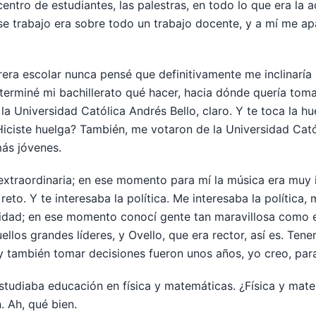
centro de estudiantes, las palestras, en todo lo que era la 
ese trabajo era sobre todo un trabajo docente, y a mí me a
rera escolar nunca pensé que definitivamente me inclinaría
rminé mi bachillerato qué hacer, hacia dónde quería tomar
 la Universidad Católica Andrés Bello, claro. Y te toca la hu
Hiciste huelga? También, me votaron de la Universidad Catól
más jóvenes.
 extraordinaria; en ese momento para mí la música era muy 
reto. Y te interesaba la política. Me interesaba la política
rsidad; en ese momento conocí gente tan maravillosa como 
llos grandes líderes, y Ovello, que era rector, así es. Tene
 también tomar decisiones fueron unos años, yo creo, para m
tudiaba educación en física y matemáticas. ¿Física y mat
. Ah, qué bien.