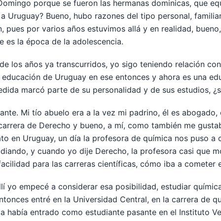
 Domingo porque se fueron las hermanas dominicas, que equ
 a Uruguay? Bueno, hubo razones del tipo personal, familiar,
 pues por varios años estuvimos allá y en realidad, bueno,
 es la época de la adolescencia.
 de los años ya transcurridos, yo sigo teniendo relación c
a educación de Uruguay en ese entonces y ahora es una ed
ida marcó parte de su personalidad y de sus estudios, ¿su
ante. Mi tío abuelo era a la vez mi padrino, él es abogado
 carrera de Derecho y bueno, a mí, como también me gusta
ato en Uruguay, un día la profesora de química nos puso a c
udiando, y cuando yo dije Derecho, la profesora casi que 
acilidad para las carreras científicas, cómo iba a cometer
llí yo empecé a considerar esa posibilidad, estudiar química
onces entré en la Universidad Central, en la carrera de quí
 ya había entrado como estudiante pasante en el Instituto V