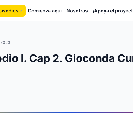
pisodios
Comienza aquí
Nosotros
¡Apoya el proyect
 2023
odio I. Cap 2. Gioconda C