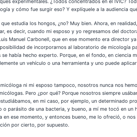
oques experimentales. ¿Todos concentrados en el IVIC? Tod
ogía y cómo fue surgir eso? Y explíquele a la audiencia qué
 que estudia los hongos, ¿no? Muy bien. Ahora, en realidad,
azar, es decir, cuando mi esposo y yo regresamos del doct
 Luis Manuel Carbonell, que en ese momento era director ya
 posibilidad de incorporarnos al laboratorio de micología p
 se había hecho experto. Porque, en el fondo, en ciencia 
lemente un vehículo o una herramienta y uno puede aplica
y micóloga ni mi esposo tampoco, nosotros nunca nos hem
micólogas. Pero ¿por qué? Porque nosotros siempre usáb
 estudiábamos, en mi caso, por ejemplo, un determinado pr
 o parásito de una bacteria, y bueno, a mí me tocó en un 
ra en ese momento, y entonces bueno, me lo ofreció, o nos 
ción por cierto, por supuesto.