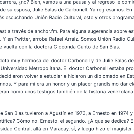
a carrera, ¿no? Bien, vamos a una pausa y al regreso le com
y de su esposa, Julie Salas de Carbonell. Ya regresamos. En
ás escuchando Unión Radio Cultural, este y otros program
st a través de anchor.fm. Para alguna sugerencia sobre es
 Y en Twitter, arroba Rafael Arráiz. Somos Unión Radio Cu
e vuelta con la doctora Gioconda Cunto de San Blas.
dota muy hermosa del doctor Carbonell y de Julie Salas de
a Universidad Metropolitana. El doctor Carbonell estaba p
 decidieron volver a estudiar e hicieron un diplomado en Es
mnos. Y para mí era un honor y un placer grandísimo dar cl
ran como unos testigos también de la historia venezolana en
?
ipe San Blas tuvieron a Agustín en 1973, a Ernesto en 1974 y
entífica? Cómo no, Ernesto, el segundo. ¿A qué se dedica? 
idad Central, allá en Maracay, sí, y luego hizo el magíster 