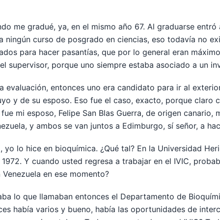
ndo me gradué, ya, en el mismo año 67. Al graduarse entró a
 ningún curso de posgrado en ciencias, eso todavía no exist
dos para hacer pasantías, que por lo general eran máximo 
el supervisor, porque uno siempre estaba asociado a un inv
 evaluación, entonces uno era candidato para ir al exterio
yo y de su esposo. Eso fue el caso, exacto, porque claro c
ue mi esposo, Felipe San Blas Guerra, de origen canario, m
ezuela, y ambos se van juntos a Edimburgo, sí señor, a hac
a, yo lo hice en bioquímica. ¿Qué tal? En la Universidad He
1972. Y cuando usted regresa a trabajar en el IVIC, probab
n Venezuela en ese momento?
aba lo que llamaban entonces el Departamento de Bioquímic
ces había varios y bueno, había las oportunidades de inter