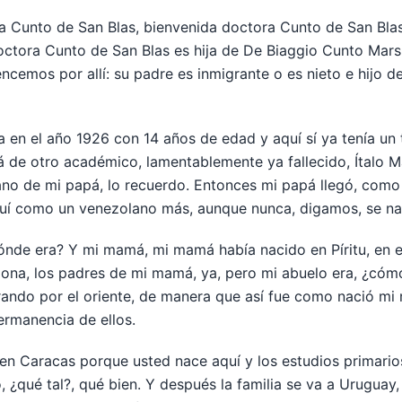
a Cunto de San Blas, bienvenida doctora Cunto de San Blas,
 doctora Cunto de San Blas es hija de De Biaggio Cunto Mar
emos por allí: su padre es inmigrante o es nieto e hijo de
a en el año 1926 con 14 años de edad y aquí sí ya tenía un
pá de otro académico, lamentablemente ya fallecido, Ítalo M
ano de mi papá, lo recuerdo. Entonces mi papá llegó, como 
quí como un venezolano más, aunque nunca, digamos, se na
nde era? Y mi mamá, mi mamá había nacido en Píritu, en el 
lona, los padres de mi mamá, ya, pero mi abuelo era, ¿cómo
ando por el oriente, de manera que así fue como nació mi 
permanencia de ellos.
la en Caracas porque usted nace aquí y los estudios primario
¿qué tal?, qué bien. Y después la familia se va a Uruguay,