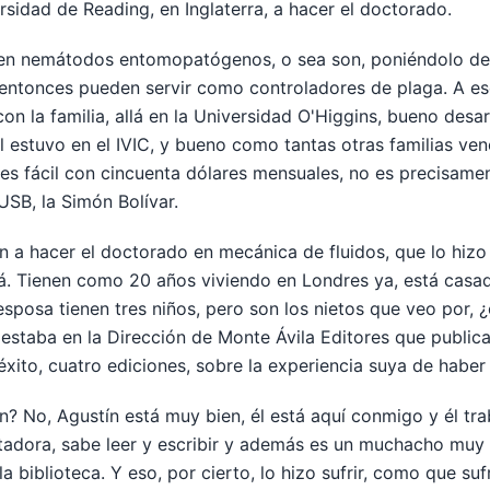
rsidad de Reading, en Inglaterra, a hacer el doctorado.
 en nemátodos entomopatógenos, o sea son, poniéndolo de 
 entonces pueden servir como controladores de plaga. A es
con la familia, allá en la Universidad O'Higgins, bueno des
l estuvo en el IVIC, y bueno como tantas otras familias ve
 fácil con cincuenta dólares mensuales, no es precisamente l
USB, la Simón Bolívar.
n a hacer el doctorado en mecánica de fluidos, que lo hizo e
lá. Tienen como 20 años viviendo en Londres ya, está cas
 esposa tienen tres niños, pero son los nietos que veo por,
estaba en la Dirección de Monte Ávila Editores que publicam
éxito, cuatro ediciones, sobre la experiencia suya de haber
? No, Agustín está muy bien, él está aquí conmigo y él traba
utadora, sabe leer y escribir y además es un muchacho muy 
 biblioteca. Y eso, por cierto, lo hizo sufrir, como que s